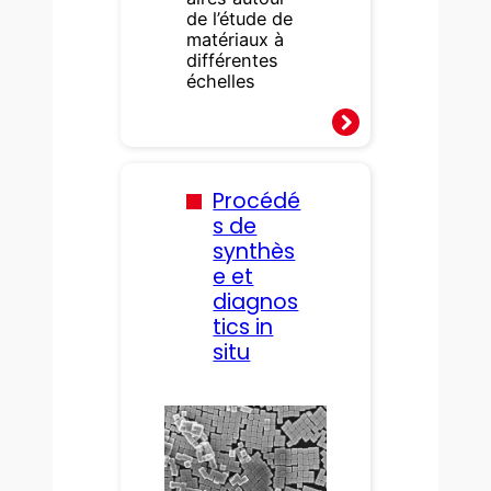
de l’étude de
matériaux à
différentes
échelles
Procédé
s de
synthès
e et
diagnos
tics in
situ