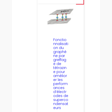
Fonctio
nnalisati
on du
graphè
ne par
greffag
e de
tétrazin
e pour
amélior
er les
perform
ances
d’électr
odes de
superco
ndensat
eurs