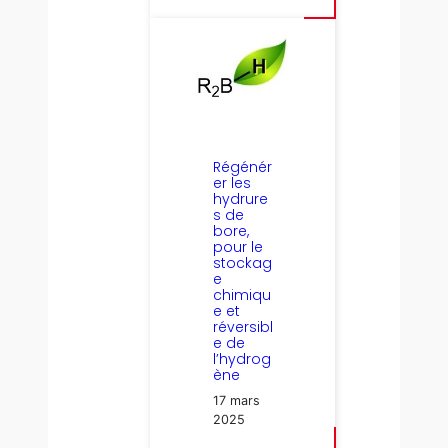
Régénér
er les
hydrure
s de
bore,
pour le
stockag
e
chimiqu
e et
réversibl
e de
l’hydrog
ène
17 mars
2025