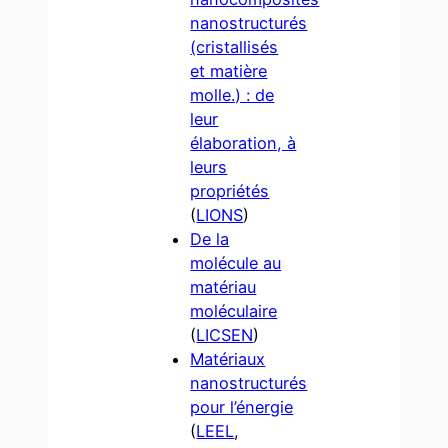
nanostructurés
(cristallisés
et matière
molle.) : de
leur
élaboration, à
leurs
propriétés
(
LIONS
)
De la
molécule au
matériau
moléculaire
(
LICSEN
)
Matériaux
nanostructurés
pour l’énergie
(
LEEL
,