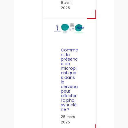
9 avril
2025
Comme
nt la
présenc
e de
micropl
astique
s dans
le
cerveau
peut
affecter
l’alpha-
synucléi
ne ?
25 mars
2025