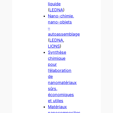
liquide
(
LEDNA
)
Nano-chimie,
nano-objets
–
autoassemblage
(
LEDNA
,
LIONS
)
Synthèse
chimique
pour
l’élaboration
de
nanomatériaux
sûrs,
économiques
et utiles
Matériaux
nanocomposites