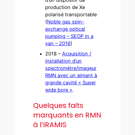
d’un dispositif de
production de Xe
polarisé transportable
(
Noble gas spin-
exchange optical
pumping – SEOP in a
van – 2016
)
2018 –
Acquisition /
installation d’un
spectromètre/imageur
RMN avec un aimant à
grande cavité « Super
wide bore »
.
Quelques faits
marquants en RMN
à l’IRAMIS