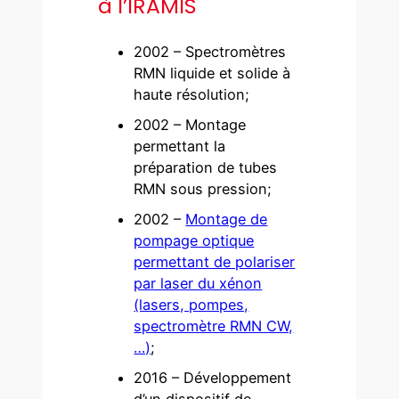
à l’IRAMIS
2002 – Spectromètres
RMN liquide et solide à
haute résolution;
2002 – Montage
permettant la
préparation de tubes
RMN sous pression;
2002 –
Montage de
pompage optique
permettant de polariser
par laser du xénon
(lasers, pompes,
spectromètre RMN CW,
…)
;
2016 – Développement