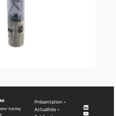
MIS
Présentation
LinkedIn
aris-Saclay
Actualités
YouTube
y