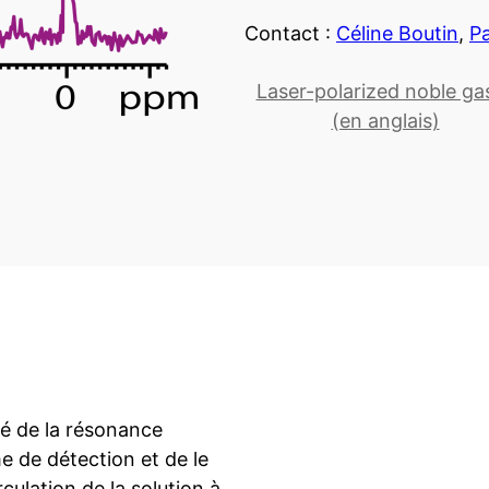
Contact :
Céline Boutin
,
Pa
Laser-polarized noble ga
(en anglais)
té de la résonance
e de détection et de le
rculation de la solution à