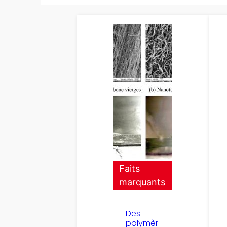
Faits
marquants
Des
polymèr