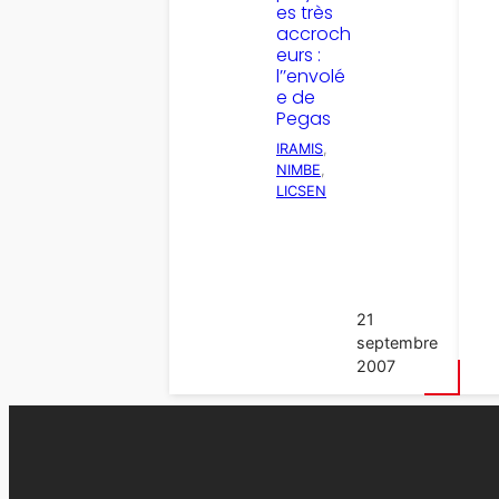
es très
accroch
eurs :
l’’envolé
e de
Pegas
IRAMIS
, 
NIMBE
, 
LICSEN
21
septembre
2007