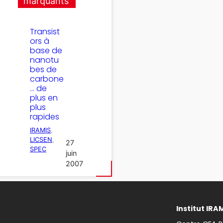
marquants
Transist
ors à
base de
nanotu
bes de
carbone
… de
plus en
plus
rapides
IRAMIS
, 
LICSEN
, 
27
SPEC
juin
2007
Institut IRA