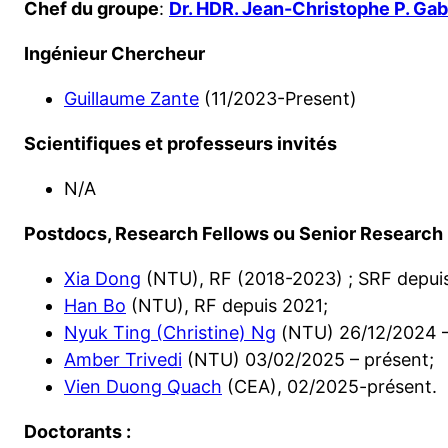
Chef du groupe
:
Dr. HDR. Jean-Christophe P. Gab
Ingénieur Chercheur
Guillaume Zante
(11/2023-Present)
Scientifiques et professeurs invités
N/A
Postdocs, Research Fellows ou Senior Research 
Xia Dong
(NTU), RF (2018-2023) ; SRF depui
Han Bo
(NTU), RF depuis 2021;
Nyuk Ting (Christine) Ng
(NTU) 26/12/2024 –
Amber Trivedi
(NTU) 03/02/2025 – présent;
Vien Duong Quach
(CEA), 02/2025-présent.
Doctorants :