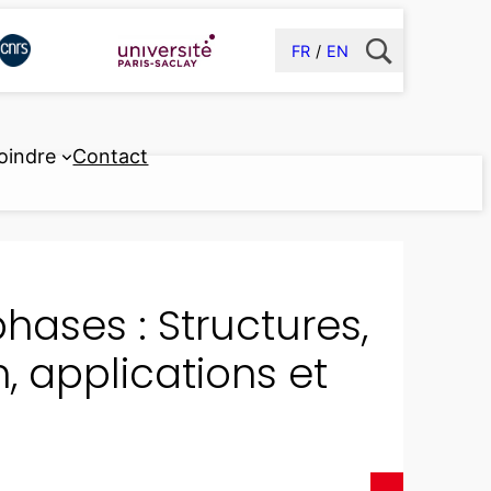
FR
EN
oindre
Contact
ases : Structures,
, applications et