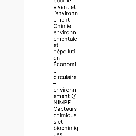
pour le
vivant et
l’environn
ement
Chimie
environn
ementale
et
dépolluti
on
Économi
e
circulaire
–
environn
ement @
NIMBE
Capteurs
chimique
s et
biochimiq
ues,