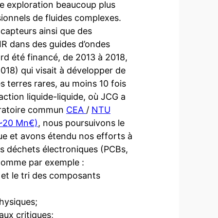
ne exploration beaucoup plus
onnels de fluides complexes.
 capteurs ainsi que des
TIR dans des guides d’ondes
ord été financé, de 2013 à 2018,
18) qui visait à développer de
 terres rares, au moins 10 fois
action liquide-liquide, où JCG a
boratoire commun
CEA
/
NTU
 ~20 Mn€)
, nous poursuivons le
ue et avons étendu nos efforts à
es déchets électroniques (PCBs,
 comme par exemple :
et le tri des composants
hysiques;
aux critiques;