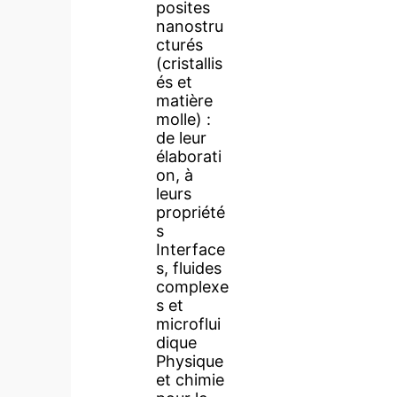
posites
nanostru
cturés
(cristallis
és et
matière
molle) :
de leur
élaborati
on, à
leurs
propriété
s
Interface
s, fluides
complexe
s et
microflui
dique
Physique
et chimie