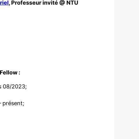
riel
, Professeur invité @ NTU
Fellow :
s 08/2023;
 présent;