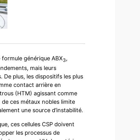
de formule générique ABX
,
3
rendements, mais leurs
e plus, les dispositifs les plus
comme contact arrière en
e trous (HTM) agissant comme
n de ces métaux nobles limite
alement une source d’instabilité.
que, ces cellules CSP doivent
elopper les processus de