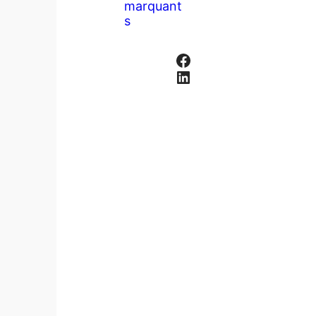
marquant
s
Facebook
LinkedIn