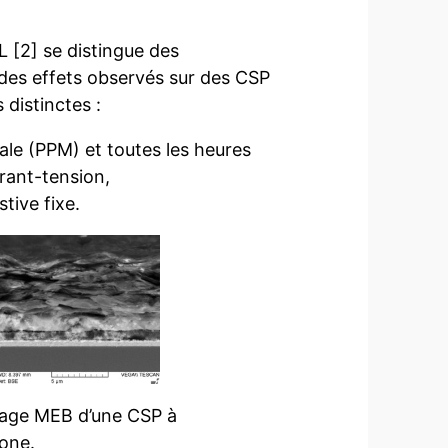
L [2] se distingue des
des effets observés sur des CSP
distinctes :
ale (PPM) et toutes les heures
rant-tension,
tive fixe.
mage MEB d’une CSP à
one.