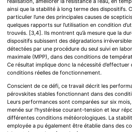
réalisation, améliorer la résistance à l’eau, en te
ainsi que la stabilité à long terme des dispositifs. 
particulier l’une des principales causes de scepticism
quelques rapports sur l’utilisation en condition d’ut
trouvés. [3,4]. Ils montrent qu’à mesure que la du
dispositifs subissent des dégradations irréversible
détectées par une procédure du seul suivi en labo
maximale (MPP), dans des conditions de températu
Ce résultat implique donc la nécessité d’effectuer
conditions réelles de fonctionnement.
Conscient de ce défi, ce travail décrit les perform
pérovskites stables fonctionnant dans des conditio
Leurs performances sont comparées sur six mois, e
menée sur l’hystérèse courant-tension et leur répo
différentes conditions météorologiques. La stabilité
employée a pu également être établie dans des co