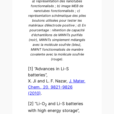
a) représentation des nanotubes
fonctionnalisés ; b) image MEB de
nanotubes fonctionnalisés ; c)
représentation schématique des piles
boutons utilisées pour tester les
matériaux d’électrode positive ; d) En
pourcentage : rétention de capacité
d'échantillons de MWNTs purifiés
(noir), MWNTs simplement mélangés
avec la molécule soufrée (bleu),
MWNT fonctionnalisés de manière
covalente avec la molécule soufrée
(rouge).
[1] “Advances in Li-S
batteries”,
X. Ji and L. F. Nazar,
J. Mater.
Chem., 20, 9821-9826
(2010)
.
[2] “Li-O
and Li-S batteries
2
with high energy storage”,