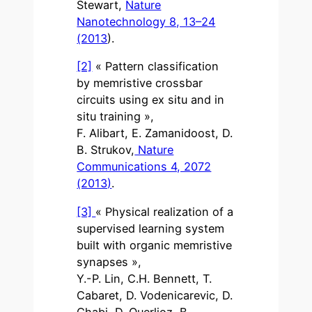
Stewart,
Nature
Nanotechnology 8, 13–24
(2013
).
[2]
« Pattern classification
by memristive crossbar
circuits using ex situ and in
situ training »,
F. Alibart, E. Zamanidoost, D.
B. Strukov,
Nature
Communications 4, 2072
(2013)
.
[3]
« Physical realization of a
supervised learning system
built with organic memristive
synapses »,
Y.-P. Lin, C.H. Bennett, T.
Cabaret, D. Vodenicarevic, D.
Chabi, D. Querlioz, B.