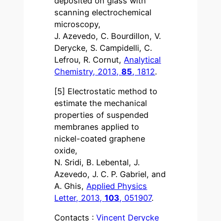
deposited on glass with
scanning electrochemical
microscopy,
J. Azevedo, C. Bourdillon, V.
Derycke, S. Campidelli, C.
Lefrou, R. Cornut,
Analytical
Chemistry, 2013,
85
, 1812
.
[5] Electrostatic method to
estimate the mechanical
properties of suspended
membranes applied to
nickel-coated graphene
oxide,
N. Sridi, B. Lebental, J.
Azevedo, J. C. P. Gabriel, and
A. Ghis,
Applied Physics
Letter, 2013,
103
, 051907
.
Contacts :
Vincent Derycke