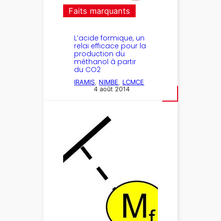
Faits marquants
L’acide formique, un
relai efficace pour la
production du
méthanol à partir
du CO2
IRAMIS
, 
NIMBE
, 
LCMCE
4 août 2014