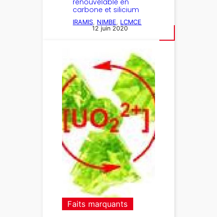
renouvelable en
carbone et silicium
IRAMIS
, 
NIMBE
, 
LCMCE
12 juin 2020
Faits marquants