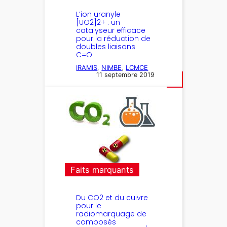
L’ion uranyle
[UO2]2+ : un
catalyseur efficace
pour la réduction de
doubles liaisons
C=O
IRAMIS
, 
NIMBE
, 
LCMCE
11 septembre 2019
Faits marquants
Du CO2 et du cuivre
pour le
radiomarquage de
composés