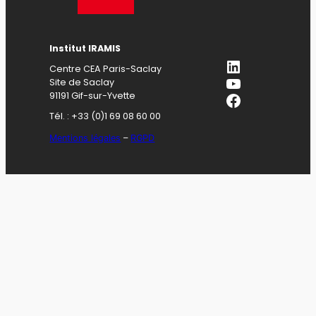
Institut IRAMIS
LinkedIn
Centre CEA Paris-Saclay
YouTube
Site de Saclay
Facebook
91191 Gif-sur-Yvette
Tél. : +33 (0)1 69 08 60 00
Mentions légales
–
RGPD