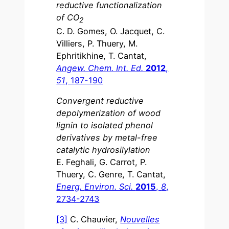
reductive functionalization
of CO
2
C. D. Gomes, O. Jacquet, C.
Villiers, P. Thuery, M.
Ephritikhine, T. Cantat,
Angew.
Chem. Int. Ed.
2012
,
51
, 187-190
Convergent reductive
depolymerization of wood
lignin to isolated phenol
derivatives by metal-free
catalytic hydrosilylation
E. Feghali, G. Carrot, P.
Thuery, C. Genre, T. Cantat,
Energ.
Environ. Sci.
2015
,
8
,
2734-2743
[3]
C. Chauvier,
Nouvelles