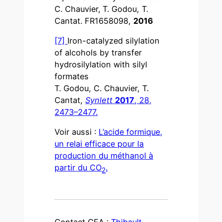
C. Chauvier,
T. Godou, T.
Cantat. FR1658098,
2016
[7]
Iron-catalyzed silylation
of alcohols by transfer
hydrosilylation with silyl
formates
T. Godou, C. Chauvier, T.
Cantat,
Synlett
2017
, 28,
2473–2477.
Voir aussi :
L’acide formique,
un relai efficace pour la
production du méthanol à
partir du CO
.
2
Contact CEA :
Thibault