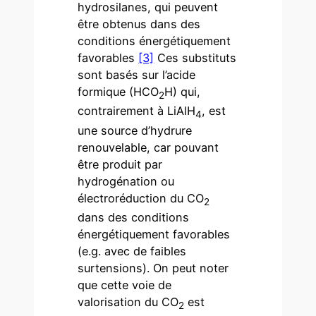
hydrosilanes, qui peuvent
être obtenus dans des
conditions énergétiquement
favorables
[3]
Ces substituts
sont basés sur l’acide
formique (HCO
H) qui,
2
contrairement à LiAlH
, est
4
une source d’hydrure
renouvelable, car pouvant
être produit par
hydrogénation ou
électroréduction du CO
2
dans des conditions
énergétiquement favorables
(e.g. avec de faibles
surtensions). On peut noter
que cette voie de
valorisation du CO
est
2