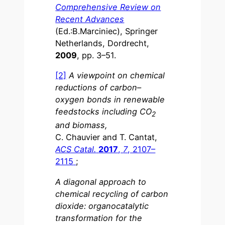
Comprehensive Review on
Recent Advances
(Ed.:B.Marciniec), Springer
Netherlands, Dordrecht,
2009
, pp. 3–51.
[2]
A viewpoint on chemical
reductions of carbon–
oxygen bonds in renewable
feedstocks including CO
2
and biomass,
C. Chauvier and T. Cantat,
ACS Catal.
2017
,
7
, 2107–
2115
;
A diagonal approach to
chemical recycling of carbon
dioxide: organocatalytic
transformation for the