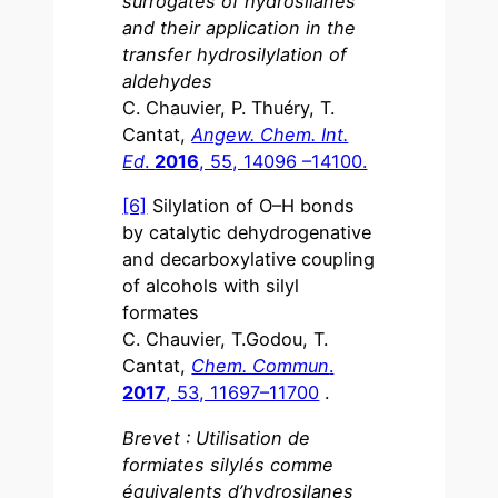
surrogates of hydrosilanes
and their application in the
transfer hydrosilylation of
aldehydes
C. Chauvier, P. Thuéry, T.
Cantat,
Angew. Chem. Int.
Ed
.
2016
, 55, 14096 –14100.
[6]
Silylation of O–H bonds
by catalytic dehydrogenative
and decarboxylative coupling
of alcohols with silyl
formates
C. Chauvier, T.Godou, T.
Cantat,
Chem. Commun
.
2017
, 53, 11697–11700
.
Brevet : Utilisation de
formiates silylés comme
équivalents d’hydrosilanes