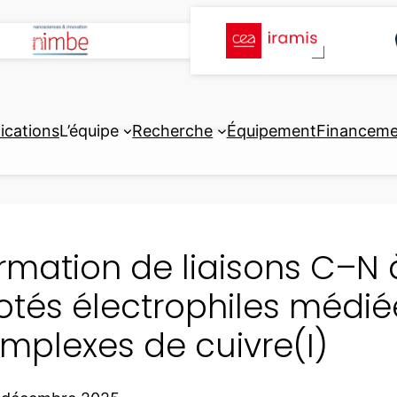
ications
L’équipe
Recherche
Équipement
Financeme
rmation de liaisons C–N à
otés électrophiles médié
mplexes de cuivre(I)