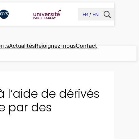
FR
EN
nts
Actualités
Rejoignez-nous
Contact
 l’aide de dérivés
e par des