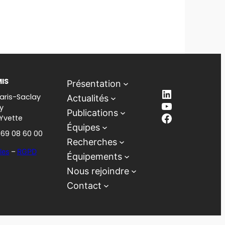
MIS
Présentation
LinkedIn
aris-Saclay
Actualités
YouTube
y
Publications
Facebook
-Yvette
Équipes
1 69 08 60 00
Recherches
les
–
RGPD
Équipements
Nous rejoindre
Contact