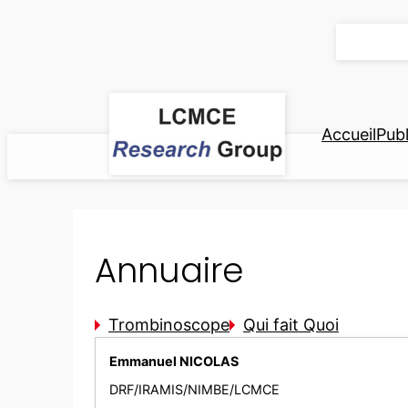
Aller
au
contenu
Accueil
Publ
Annuaire
Trombinoscope
Qui fait Quoi
Emmanuel NICOLAS
DRF/IRAMIS/NIMBE/LCMCE