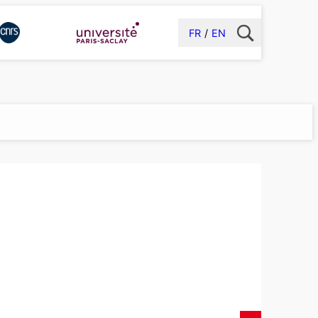
FR
EN