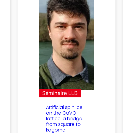
Séminaire LLB
Artificial spin ice
on the CaVO
lattice: a bridge
from square to
kagome