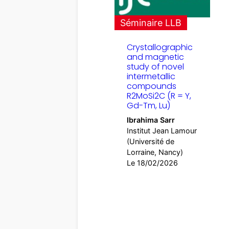
Séminaire LLB
Crystallographic
and magnetic
study of novel
intermetallic
compounds
R2MoSi2C (R = Y,
Gd-Tm, Lu)
Ibrahima Sarr
Institut Jean Lamour
(Université de
Lorraine, Nancy)
Le 18/02/2026