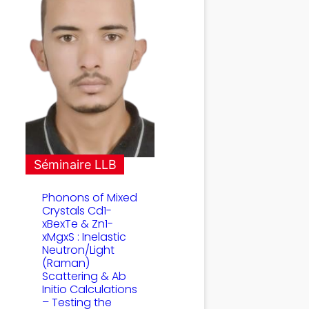
Séminaire LLB
Phonons of Mixed
Crystals Cd1-
xBexTe & Zn1-
xMgxS : Inelastic
Neutron/Light
(Raman)
Scattering & Ab
Initio Calculations
– Testing the