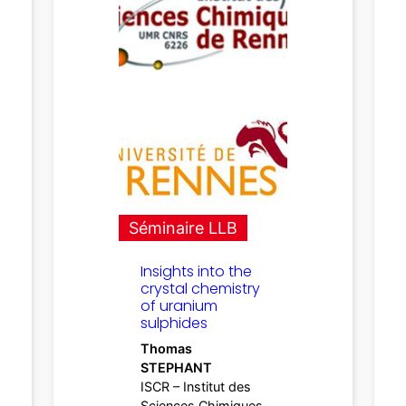
Séminaire LLB
Insights into the
crystal chemistry
of uranium
sulphides
Thomas
STEPHANT
ISCR – Institut des
Sciences Chimiques