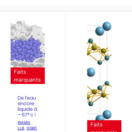
Faits
marquants
De l’eau
encore
liquide à
– 67° c !
IRAMIS
, 
Faits
LLB
, 
GSBD