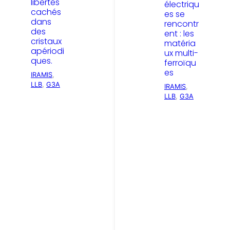
libertés
électriqu
cachés
es se
dans
rencontr
des
ent : les
cristaux
matéria
apériodi
ux multi-
ques.
ferroïqu
es
IRAMIS
, 
LLB
, 
G3A
IRAMIS
, 
LLB
, 
G3A