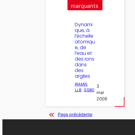
marquants
Dynami
que, à
l’échelle
atomiqu
e, de
l’eau et
des ions
dans
des
argiles
IRAMIS
, 
3
LLB
, 
GSBD
mai
2006
Page précédente