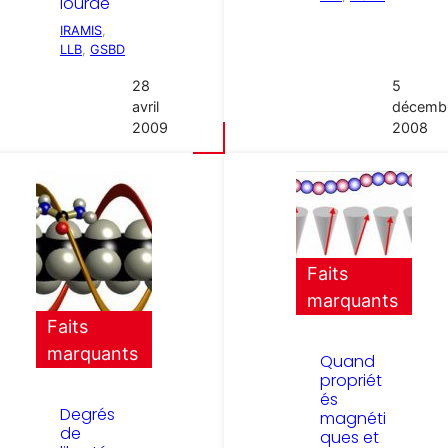
lourde
IRAMIS
, 
LLB
, 
GSBD
28
5
avril
décemb
2009
2008
Faits
marquants
Faits
marquants
Quand
propriét
és
Degrés
magnéti
de
ques et