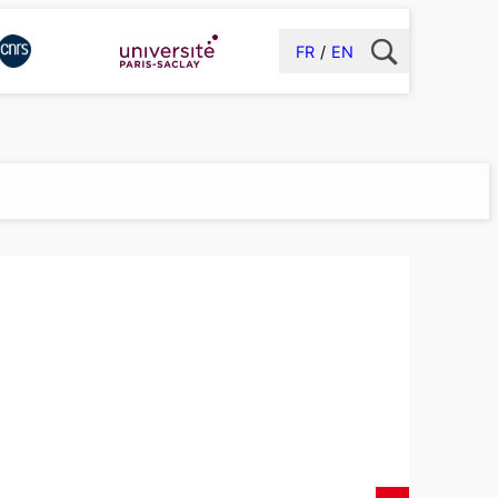
FR
EN