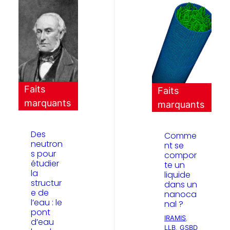
Faits
Faits
marquants
marquants
Des
Comme
neutron
nt se
s pour
compor
étudier
te un
la
liquide
structur
dans un
e de
nanoca
l’eau : le
nal ?
pont
IRAMIS
, 
d’eau
LLB
, 
GSBD