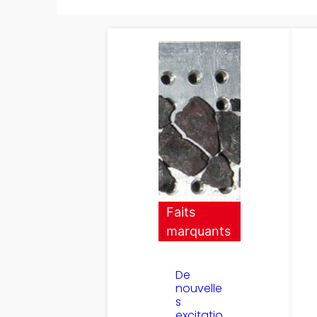
Faits
marquants
De
nouvelle
s
excitatio