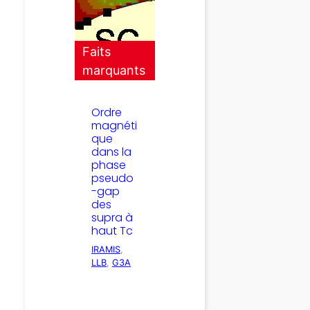
Faits
marquants
Ordre
magnéti
que
dans la
phase
pseudo
-gap
des
supra à
haut Tc
IRAMIS
, 
LLB
, 
G3A