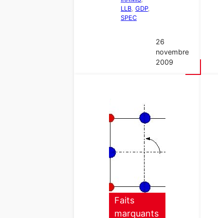
LLB
, 
GDP
, 
SPEC
26
novembre
2009
Faits
marquants