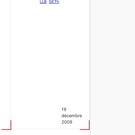
LLB
, 
GETh
19
décembre
2009