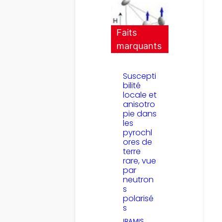
Faits
marquants
Suscepti
bilité
locale et
anisotro
pie dans
les
pyrochl
ores de
terre
rare, vue
par
neutron
s
polarisé
s
IRAMIS
, 