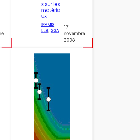
s sur les
matéria
ux
IRAMIS
, 
17
LLB
, 
G3A
re
novembre
2008