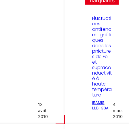
marquants
Fluctuati
ons
antiferro
magnéti
ques
dans les
pnicture
s de Fe
et
supraco
nductivit
é à
haute
tempéra
ture
IRAMIS
, 
13
4
LLB
, 
G3A
avril
mars
2010
2010