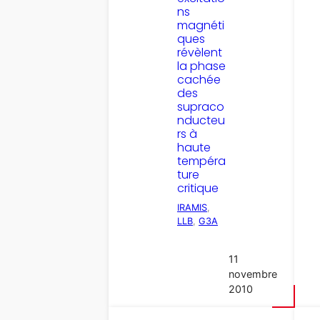
ns
magnéti
ques
révèlent
la phase
cachée
des
supraco
nducteu
rs à
haute
tempéra
ture
critique
IRAMIS
, 
LLB
, 
G3A
11
novembre
2010