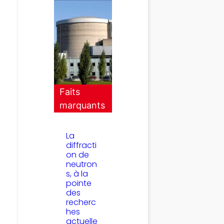
Faits
marquants
La
diffracti
on de
neutron
s, à la
pointe
des
recherc
hes
actuelle