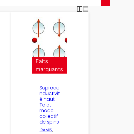
Faits
marquants
Supraco
nductivit
é haut
Tc et
mode
collectif
de spins
IRAMIS
, 