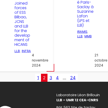
é Paris-
Joined
Saclay à
forces
Suzanne
of ESS
Lafon
Bilbao,
(LPS et
JCNS
LLB)
and LLB
for the
IRAMIS
, 
develop
LLB
, 
MMB
ment of
HiCANS
LLB
, 
INFRA
4
21
novembre
octobre
2024
2024
1
2
3
4
…
24
Laboratoire Léon Brillouin
LLB – UMR 12 CEA-CNRS
Bât 563 Site de Saclay