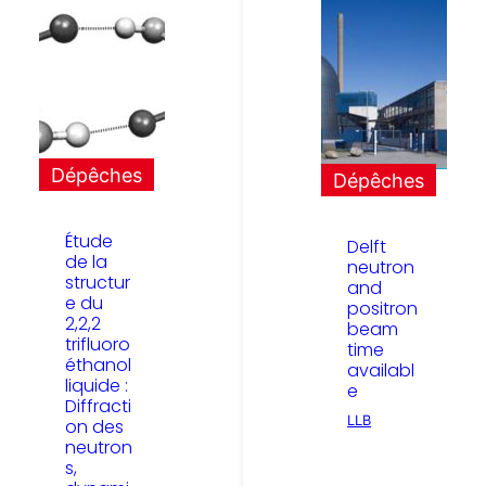
Dépêches
Dépêches
Étude
Delft
de la
neutron
structur
and
e du
positron
2,2,2
beam
trifluoro
time
éthanol
availabl
liquide :
e
Diffracti
LLB
on des
neutron
s,