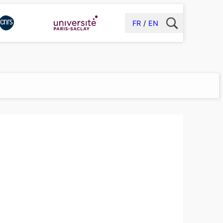
FR
EN