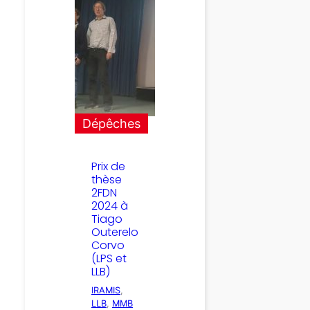
Dépêches
Prix de
thèse
2FDN
2024 à
Tiago
Outerelo
Corvo
(LPS et
LLB)
IRAMIS
, 
LLB
, 
MMB