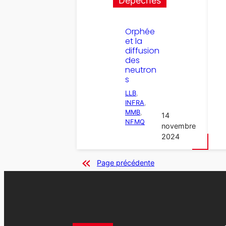
Dépêches
Orphée
et la
diffusion
des
neutron
s
LLB
, 
INFRA
, 
MMB
, 
14
NFMQ
novembre
2024
Page précédente