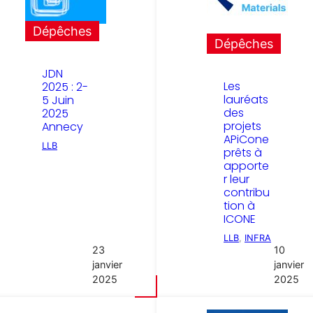
Dépêches
Dépêches
JDN
Les
2025 : 2-
lauréats
5 Juin
des
2025
projets
Annecy
APiCone
LLB
prêts à
apporte
r leur
contribu
tion à
ICONE
LLB
, 
INFRA
23
10
janvier
janvier
2025
2025