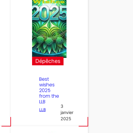
Dépêches
Best
wishes
2025
from the
LLB
3
LLB
janvier
2025