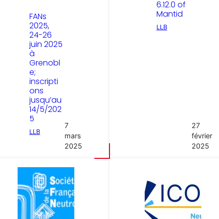
6.12.0 of
Mantid
FANs
2025,
LLB
24-26
juin 2025
à
Grenobl
e;
inscripti
ons
jusqu’au
14/5/202
5
7
27
LLB
mars
février
2025
2025