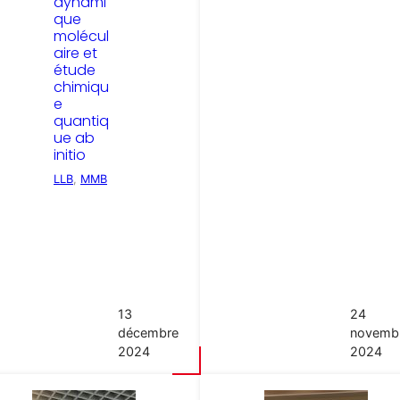
dynami
que
molécul
aire et
étude
chimiqu
e
quantiq
ue ab
initio
LLB
, 
MMB
13
24
décembre
novemb
2024
2024