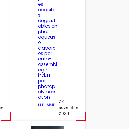
es
coquille
s
dégrad
ables en
phase
aqueus
e
élaboré
es par
auto-
assembl
age
induit
par
photop
olyméris
ation
22
LLB
, 
MMB
re
novembre
2024