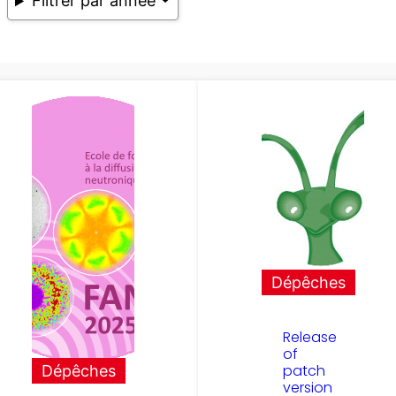
Filtrer par année
Dépêches
Release
of
patch
Dépêches
version