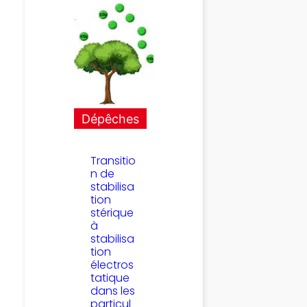
Dépêches
Transitio
n de
stabilisa
tion
stérique
à
stabilisa
tion
électros
tatique
dans les
particul