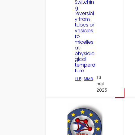
Switchin
g
reversibl
y from
tubes or
vesicles
to
micelles
at
physiolo
gical
tempera
ture
13
LLB
, 
MMB
mai
2025