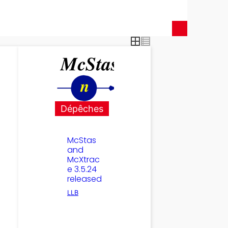
Dépêches
McStas
and
McXtrac
e 3.5.24
released
LLB