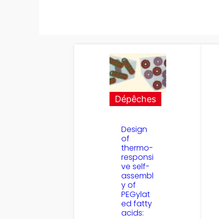
Dépêches
Design
of
thermo-
responsi
ve self-
assembl
y of
PEGylat
ed fatty
acids: