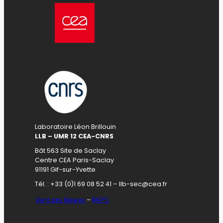
Laboratoire Léon Brillouin
LLB – UMR 12 CEA-CNRS
Bât 563 Site de Saclay
Centre CEA Paris-Saclay
91191 Gif-sur-Yvette
Tél. : +33 (0)1 69 08 52 41 – llb-sec@cea.fr
Mentions légales
–
RGPD