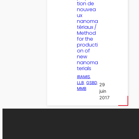
tion de
nouvea
ux
nanoma
tériaux /
Method
for the
producti
on of
new
nanoma
terials
IRAMIS
, 
LLB
, 
GSBD
, 
29
MMB
juin
2017