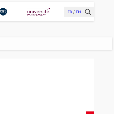
FR
EN