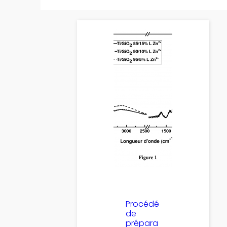
Procédé
de
prépara