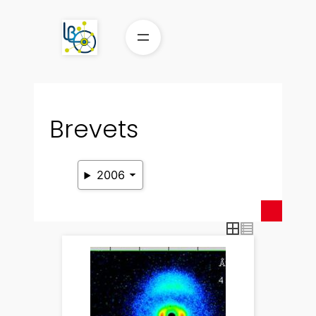
Aller
au
contenu
Brevets
2006