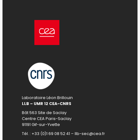
Laboratoire Léon Brillouin
LLB – UMR 12 CEA-CNRS
Bât 563 Site de Saclay
Centre CEA Paris-Saclay
91191 Gif-sur-Yvette
Tél. : +33 (0)1 69 08 52 41 – llb-sec@cea.fr