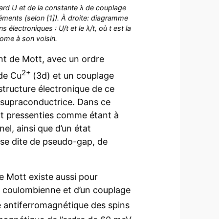
ard U et de la constante λ de couplage
léments (selon [1]). À droite: diagramme
électroniques : U/t et le λ/t, où t est la
tome à son voisin.
ant de Mott, avec un ordre
2+
 de Cu
(3d) et un couplage
structure électronique de ce
t supraconductrice. Dans ce
ont pressenties comme étant à
el, ainsi que d’un état
ase dite de pseudo-gap, de
de Mott existe aussi pour
on coulombienne et d’un couplage
dre antiferromagnétique des spins