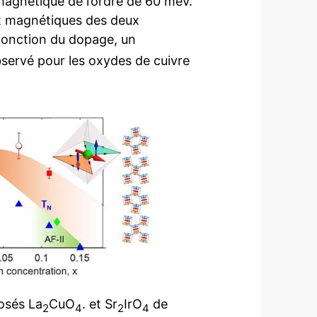
agnétique de l’ordre de 60 meV.
 et magnétiques des deux
 fonction du dopage, un
servé pour les oxydes de cuivre
osés La
CuO
. et Sr
IrO
de
2
4
2
4