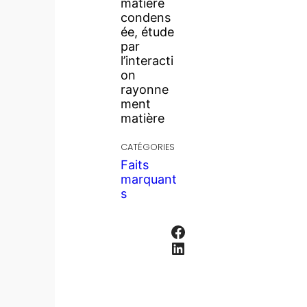
matière
condens
ée, étude
par
l’interacti
on
rayonne
ment
matière
CATÉGORIES
Faits
marquant
s
Facebook
LinkedIn