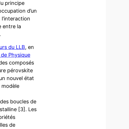
du principe
l’occupation d’un
l’interaction
e entre la
.
urs du LLB
, en
 de Physique
des composés
ture pérovskite
un nouvel état
n modèle
 des boucles de
stalline [3]. Les
priétés
lles de