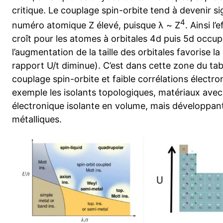
critique. Le couplage spin-orbite tend à devenir si
4
numéro atomique Z élevé, puisque λ ~ Z
. Ainsi l
croît pour les atomes à orbitales 4d puis 5d occup
l’augmentation de la taille des orbitales favorise la
rapport U/t diminue). C’est dans cette zone du ta
couplage spin-orbite et faible corrélations électro
exemple les isolants topologiques, matériaux ave
électronique isolante en volume, mais développan
métalliques.