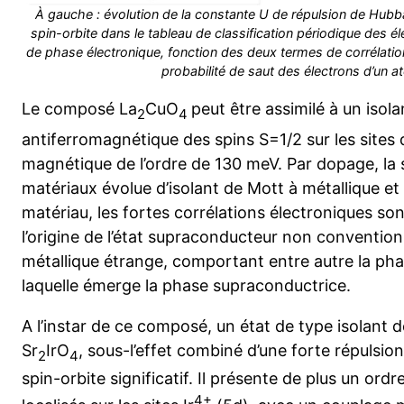
À gauche : évolution de la constante U de répulsion de Hubb
spin-orbite dans le tableau de classification périodique des é
de phase électronique, fonction des deux termes de corrélations 
probabilité de saut des électrons d’un a
Le composé La
CuO
peut être assimilé à un isol
2
4
antiferromagnétique des spins S=1/2 sur les sites
magnétique de l’ordre de 130 meV. Par dopage, la 
matériaux évolue d’isolant de Mott à métallique e
matériau, les fortes corrélations électroniques s
l’origine de l’état supraconducteur non conventionn
métallique étrange, comportant entre autre la ph
laquelle émerge la phase supraconductrice.
A l’instar de ce composé, un état de type isolant 
Sr
IrO
, sous-l’effet combiné d’une forte répulsi
2
4
spin-orbite significatif. Il présente de plus un or
4+