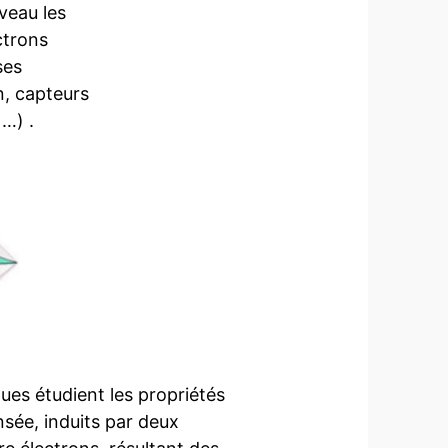
veau les
ctrons
ses
n, capteurs
…) .
ues étudient les propriétés
sée, induits par deux