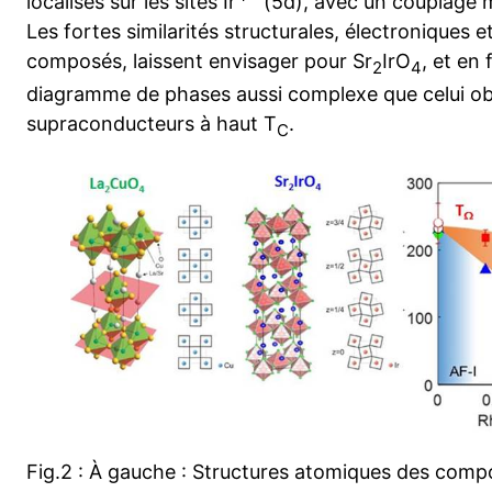
localisés sur les sites Ir
(5d), avec un couplage m
Les fortes similarités structurales, électroniques
composés, laissent envisager pour Sr
IrO
, et en
2
4
diagramme de phases aussi complexe que celui ob
supraconducteurs à haut T
.
C
Fig.2 : À gauche : Structures atomiques des comp