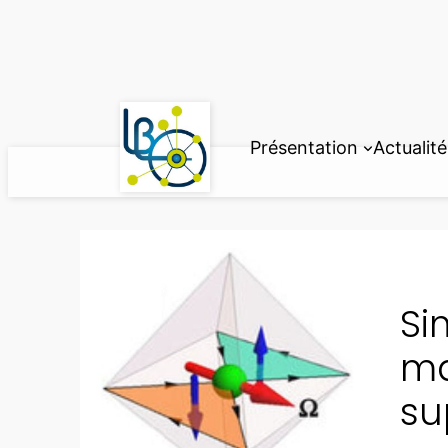
Aller
au
contenu
Présentation
Actualité
Si
ma
su