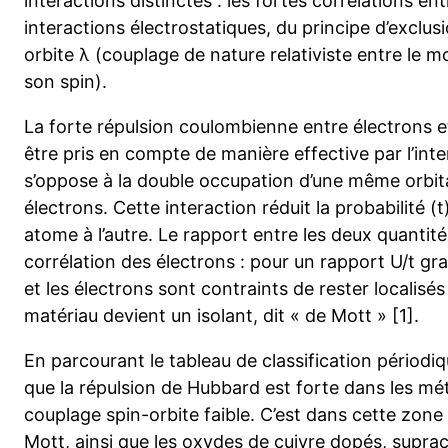
interactions distinctes : les fortes corrélations en
interactions électrostatiques, du principe d’exclus
orbite λ (couplage de nature relativiste entre le 
son spin).
La forte répulsion coulombienne entre électrons et
être pris en compte de manière effective par l’int
s’oppose à la double occupation d’une même orbit
électrons. Cette interaction réduit la probabilité (
atome à l’autre. Le rapport entre les deux quanti
corrélation des électrons : pour un rapport U/t gra
et les électrons sont contraints de rester localisé
matériau devient un isolant, dit « de Mott » [1].
En parcourant le tableau de classification périod
que la répulsion de Hubbard est forte dans les mé
couplage spin-orbite faible. C’est dans cette zone 
Mott, ainsi que les oxydes de cuivre dopés, supr