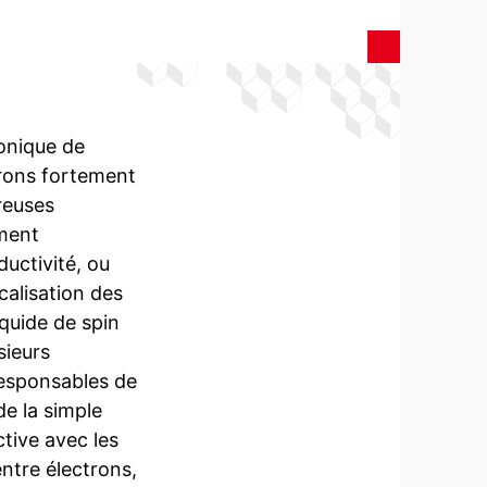
ronique de
trons fortement
reuses
ement
ductivité, ou
ocalisation des
quide de spin
sieurs
responsables de
de la simple
ctive avec les
ntre électrons,