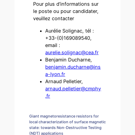
Pour plus d’informations sur
le poste ou pour candidater,
veuillez contacter
Aurélie Solignac, tél :
+33-(0)169089540,
email :
aurelie.solignac@cea.fr
Benjamin Ducharne,
benjamin.ducharne@ins
a-lyon.fr
Arnaud Pelletier,
arnaud.pelletier@cmphy
.fr
Giant magnetoresistance resistors for
local characterization of surface magnetic
state: towards Non-Destructive Testing
(NDT) applications