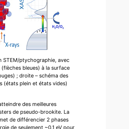
ion STEM/ptychographie, avec
(flèches bleues) à la surface
ouges) ; droite – schéma des
(états plein et états vides)
atteindre des meilleures
usters de pseudo-brookite. La
rmet de différencier 2 phases
rgie de seulement ~0.1 eV pour