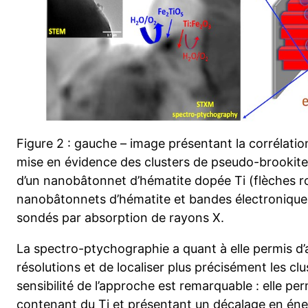
Figure 2 : gauche – image présentant la corrélat
mise en évidence des clusters de pseudo-brookite 
d’un nanobâtonnet d’hématite dopée Ti (flèches r
nanobâtonnets d’hématite et bandes électroniques 
sondés par absorption de rayons X.
La spectro-ptychographie a quant à elle permis d’
résolutions et de localiser plus précisément les cl
sensibilité de l’approche est remarquable : elle pe
contenant du Ti et présentant un décalage en éne