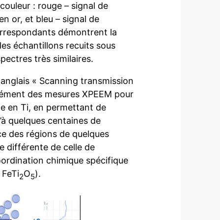
e couleur : rouge – signal de
n or, et bleu – signal de
orrespondants démontrent la
des échantillons recuits sous
ectres très similaires.
 anglais « Scanning transmission
plément des mesures XPEEM pour
che en Ti, en permettant de
u’à quelques centaines de
ce des régions de quelques
 différente de celle de
oordination chimique spécifique
 FeTi
O
).
2
5