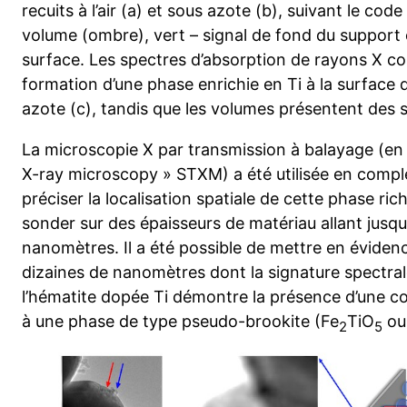
recuits à l’air (a) et sous azote (b), suivant le cod
volume (ombre), vert – signal de fond du support e
surface. Les spectres d’absorption de rayons X c
formation d’une phase enrichie en Ti à la surface 
azote (c), tandis que les volumes présentent des sp
La microscopie X par transmission à balayage (en
X-ray microscopy » STXM) a été utilisée en com
préciser la localisation spatiale de cette phase ri
sonder sur des épaisseurs de matériau allant jusq
nanomètres. Il a été possible de mettre en éviden
dizaines de nanomètres dont la signature spectrale
l’hématite dopée Ti démontre la présence d’une c
à une phase de type pseudo-brookite (Fe
TiO
ou
2
5