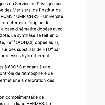
ques du Service de Physique sur
des Merisiers, de l’Institut de
(IPCMS : UMR CNRS – Université
nt déterminé l’origine de
 à base d’hématite dopées avec
zote. La synthèse se fait en 2
3+
te, Fe
O(OH,Cl) dopée au Ti,
4
 sur des substrats de FTO
par
 processus hydrothermal.
its à 600 °C menant à une
contrôle de l’atmosphère de
ermet une amélioration des
tion complémentaire de
s sur la ligne HERMES. Le