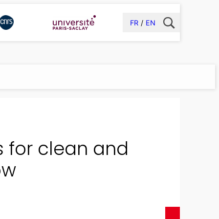
FR
EN
 for clean and
ow