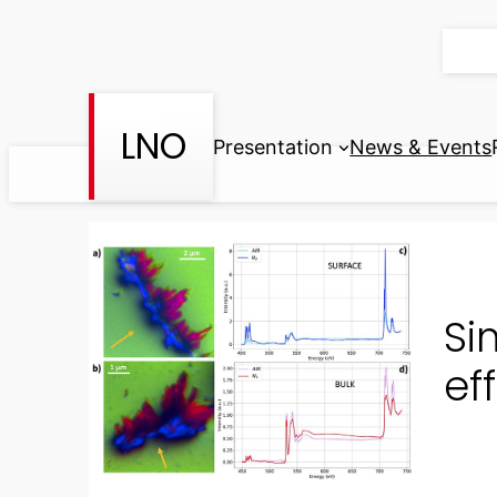
Skip
to
content
LNO
Presentation
News & Events
Si
ef