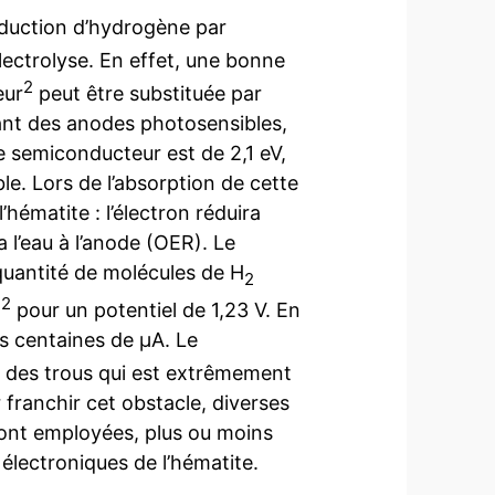
oduction d’hydrogène par
lectrolyse. En effet, une bonne
2
eur
peut être substituée par
isant des anodes photosensibles,
 semiconducteur est de 2,1 eV,
ble. Lors de l’absorption de cette
hématite : l’électron réduira
a l’eau à l’anode (OER). Le
quantité de molécules de H
2
2
m
pour un potentiel de 1,23 V. En
s centaines de µA. Le
des trous qui est extrêmement
r franchir cet obstacle, diverses
sont employées, plus ou moins
 électroniques de l’hématite.