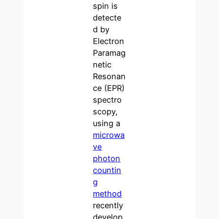
spin is
detecte
d by
Electron
Paramag
netic
Resonan
ce (EPR)
spectro
scopy,
using a
microwa
ve
photon
countin
g
method
recently
develop