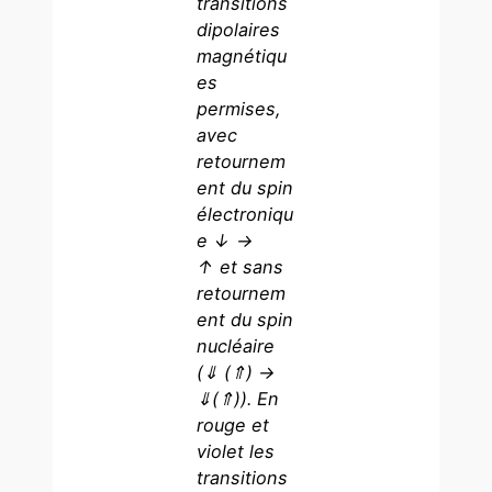
transitions
dipolaires
magnétiqu
es
permises,
avec
retournem
ent du spin
électroniqu
e ↓ →
↑ et sans
retournem
ent du spin
nucléaire
(⇓ (⇑) →
⇓(⇑)). En
rouge et
violet les
transitions