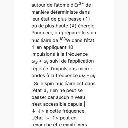
3+
autour de l’atome d’Er
de
manière déterministe dans
leur état de plus basse (⇑)
ou de plus haute (⇓) énergie.
Pour ceci, on préparer le spin
183
nucléaire de
W dans l’état
⇑ en appliquant 10
impulsions à la fréquence
ω
+ ω
suivi de l’application
S
I
répétée d’impulsions micro-
ondes à la fréquence
ω
– ω
S
I
. Si le spin nucléaire est dans
l’état ⇓, rien ne peut se
passer car aucun niveau
n’est accessible depuis |
↓ ⇓> à cette fréquence.
L’état |↓ ⇑> peut en
revanche être excité vers