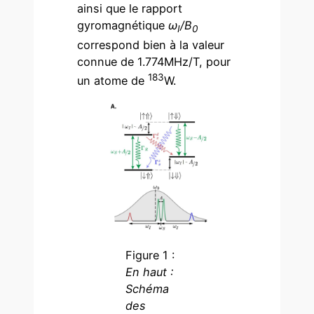
ainsi que le rapport
gyromagnétique
ω
/B
I
0
correspond bien à la valeur
connue de 1.774MHz/T, pour
183
un atome de
W.
Figure 1 :
En haut :
Schéma
des