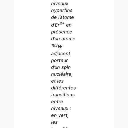
niveaux
hyperfins
de l’atome
3+
d’Er
en
présence
d’un atome
183
W
adjacent
porteur
d’un spin
nucléaire,
et les
différentes
transitions
entre
niveaux :
en vert,
les