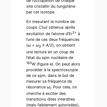
de l’occupation de chaque
site cristallin du tungstène
par cet isotope.
En mesurant le nombre de
coups
C(ω)
obtenus après
3+
excitation de l’atome d’Er
à
l’une de ces deux fréquences
(
ω
=
ω
± A/2
), on obtient
S
une lecture en un coup de
l’état du spin nucléaire de
183
W (figure e). On peut alors
procéder à la spectroscopie
de ce spin, dans le but de
mesurer sa fréquence de
résonance
ω
. Pour cela, on
I
cherche à exciter des
transitions dites interdites
(mais faiblement autorisées),