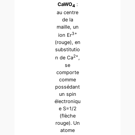
CaWO
:
4
au centre
de la
maille, un
3+
ion Er
(rouge), en
substitutio
2+
n de Ca
,
se
comporte
comme
possédant
un spin
électroniqu
e S=1/2
(flèche
rouge). Un
atome