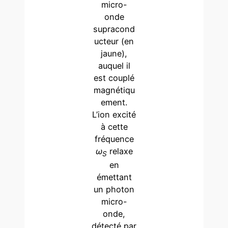
micro-
onde
supracond
ucteur (en
jaune),
auquel il
est couplé
magnétiqu
ement.
L’ion excité
à cette
fréquence
ω
relaxe
S
en
émettant
un photon
micro-
onde,
détecté par