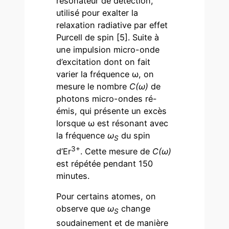
résonateur de détection,
utilisé pour exalter la
relaxation radiative par effet
Purcell de spin [5]. Suite à
une impulsion micro-onde
d’excitation dont on fait
varier la fréquence ω, on
mesure le nombre
C(ω)
de
photons micro-ondes ré-
émis, qui présente un excès
lorsque ω est résonant avec
la fréquence
ω
du spin
S
3+
d’Er
. Cette mesure de
C(ω)
est répétée pendant 150
minutes.
Pour certains atomes, on
observe que
ω
change
S
soudainement et de manière