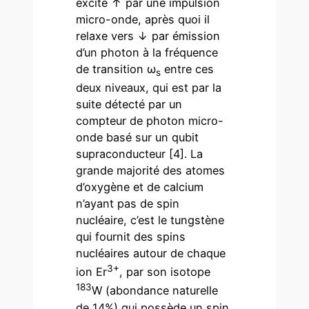
excité ↑ par une impulsion
micro-onde, après quoi il
relaxe vers ↓ par émission
d’un photon à la fréquence
de transition ω
entre ces
s
deux niveaux, qui est par la
suite détecté par un
compteur de photon micro-
onde basé sur un qubit
supraconducteur [4]. La
grande majorité des atomes
d’oxygène et de calcium
n’ayant pas de spin
nucléaire, c’est le tungstène
qui fournit des spins
nucléaires autour de chaque
3+
ion Er
, par son isotope
183
W (abondance naturelle
de 14%) qui possède un spin