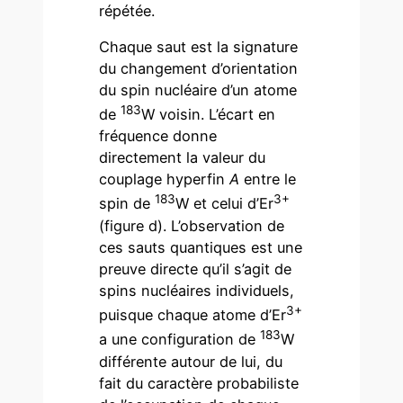
répétée.
Chaque saut est la signature
du changement d’orientation
du spin nucléaire d’un atome
183
de
W voisin. L’écart en
fréquence donne
directement la valeur du
couplage hyperfin
A
entre le
183
3+
spin de
W et celui d’Er
(figure d). L’observation de
ces sauts quantiques est une
preuve directe qu’il s’agit de
spins nucléaires individuels,
3+
puisque chaque atome d’Er
183
a une configuration de
W
différente autour de lui, du
fait du caractère probabiliste