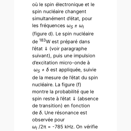
où le spin électronique et le
spin nucléaire changent
simultanément d’état, pour
les fréquences
ω
± ω
S
I
(figure d). Le spin nucléaire
183
de
W est préparé dans
l’état ⇓ (voir paragraphe
suivant), puis une impulsion
d’excitation micro-onde à
ω
+ δ
est appliquée, suivie
S
de la mesure de l’état du spin
nucléaire. La figure (f)
montre la probabilité que le
spin reste à l’état ⇓ (absence
de transition) en fonction
de
δ
. Une résonance est
observée pour
ω
/2π = -785 kHz. On vérifie
I