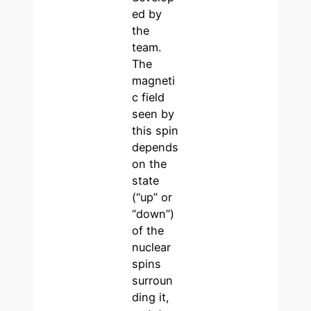
ed by
the
team.
The
magneti
c field
seen by
this spin
depends
on the
state
(“up” or
“down”)
of the
nuclear
spins
surroun
ding it,