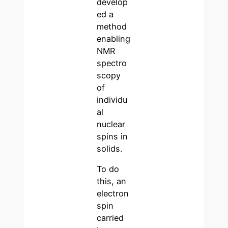
develop
ed a
method
enabling
NMR
spectro
scopy
of
individu
al
nuclear
spins in
solids.
To do
this, an
electron
spin
carried