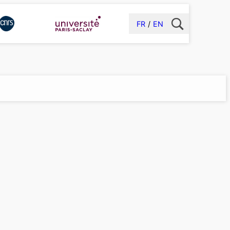
FR
EN