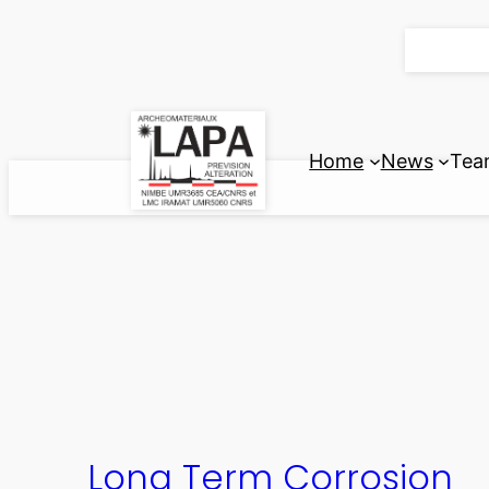
Skip
to
content
Home
News
Tea
Long Term Corrosion