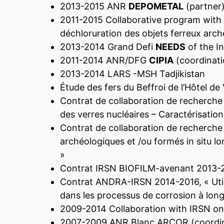
2013-2015 ANR
DEPOMETAL
(partner
2011-2015 Collaborative program with
déchloruration des objets ferreux arch
2013-2014 Grand Defi
NEEDS
of the In
2011-2014 ANR/DFG
CIPIA
(coordinati
2013-2014 LARS -MSH Tadjikistan
Étude des fers du Beffroi de l’Hôtel de 
Contrat de collaboration de recherche 
des verres nucléaires – Caractérisatio
Contrat de collaboration de recherch
archéologiques et /ou formés in situ lor
»
Contrat IRSN BIOFILM-avenant 2013-
Contrat ANDRA-IRSN 2014-2016, « Utilis
dans les processus de corrosion à long
2009-2014 Collaboration with IRSN on 
2007-2009 ANR Blanc ARCOR (coordin