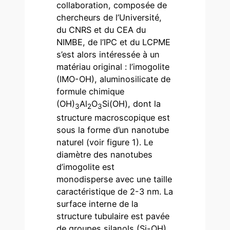
collaboration, composée de
chercheurs de l’Université,
du CNRS et du CEA du
NIMBE, de l’IPC et du LCPME
s’est alors intéressée à un
matériau original : l’imogolite
(IMO-OH), aluminosilicate de
formule chimique
(OH)
Al
O
Si(OH), dont la
3
2
3
structure macroscopique est
sous la forme d’un nanotube
naturel (voir figure 1). Le
diamètre des nanotubes
d’imogolite est
monodisperse avec une taille
caractéristique de 2-3 nm. La
surface interne de la
structure tubulaire est pavée
de groupes silanols (Si-OH)