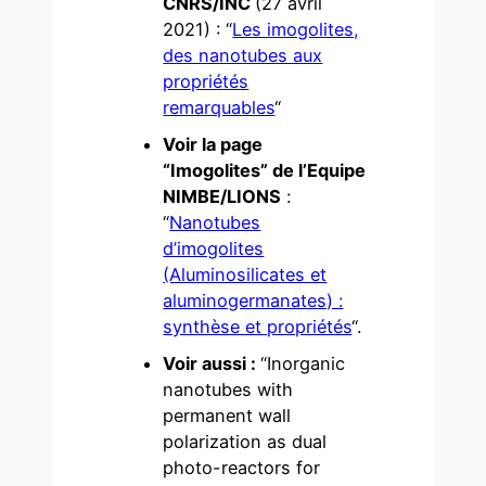
CNRS/INC
(27 avril
2021) : “
Les imogolites,
des nanotubes aux
propriétés
remarquables
“
Voir la page
“Imogolites” de l’Equipe
NIMBE/LIONS
:
“
Nanotubes
d’imogolites
(Aluminosilicates et
aluminogermanates) :
synthèse et propriétés
“.
Voir aussi :
“Inorganic
nanotubes with
permanent wall
polarization as dual
photo-reactors for