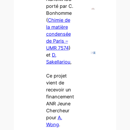
porté par C.
Bonhomme
(
Chimie de
la matière
condensée
de Paris –
UMR 7574
)
et
D.
Sakellariou
,
Ce projet
vient de
recevoir un
financement
ANR Jeune
Chercheur
pour
A.
Wong
.