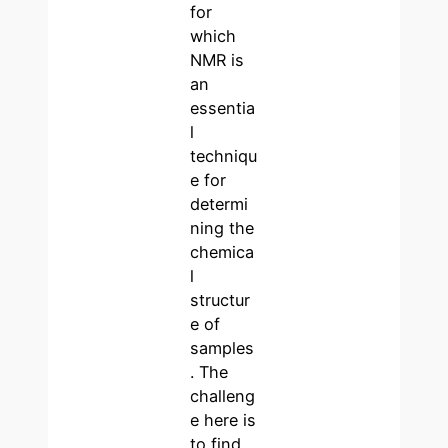
for
which
NMR is
an
essentia
l
techniqu
e for
determi
ning the
chemica
l
structur
e of
samples
. The
challeng
e here is
to find