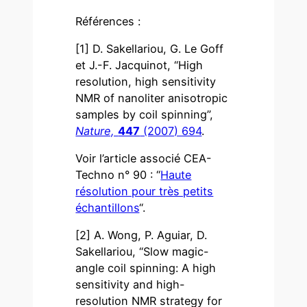
Références :
[1] D. Sakellariou, G. Le Goff
et J.-F. Jacquinot, “High
resolution, high sensitivity
NMR of nanoliter anisotropic
samples by coil spinning”,
Nature,
447
(2007) 694
.
Voir l’article associé CEA-
Techno n° 90 : “
Haute
résolution pour très petits
échantillons
“.
[2] A. Wong, P. Aguiar, D.
Sakellariou, “Slow magic-
angle coil spinning: A high
sensitivity and high-
resolution NMR strategy for