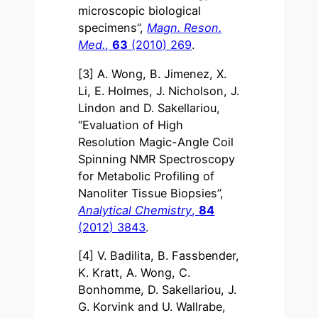
microscopic biological
specimens”,
Magn. Reson.
Med.
,
63
(2010) 269
.
[3] A. Wong, B. Jimenez, X.
Li, E. Holmes, J. Nicholson, J.
Lindon and D. Sakellariou,
“Evaluation of High
Resolution Magic-Angle Coil
Spinning NMR Spectroscopy
for Metabolic Profiling of
Nanoliter Tissue Biopsies”,
Analytical Chemistry
,
84
(2012) 3843
.
[4] V. Badilita, B. Fassbender,
K. Kratt, A. Wong, C.
Bonhomme, D. Sakellariou, J.
G. Korvink and U. Wallrabe,