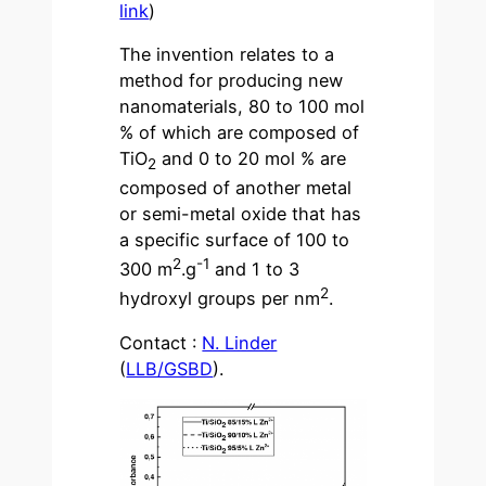
link
)
The invention relates to a
method for producing new
nanomaterials, 80 to 100 mol
% of which are composed of
TiO
and 0 to 20 mol % are
2
composed of another metal
or semi-metal oxide that has
a specific surface of 100 to
2
-1
300 m
.g
and 1 to 3
2
hydroxyl groups per nm
.
Contact :
N. Linder
(
LLB/GSBD
).