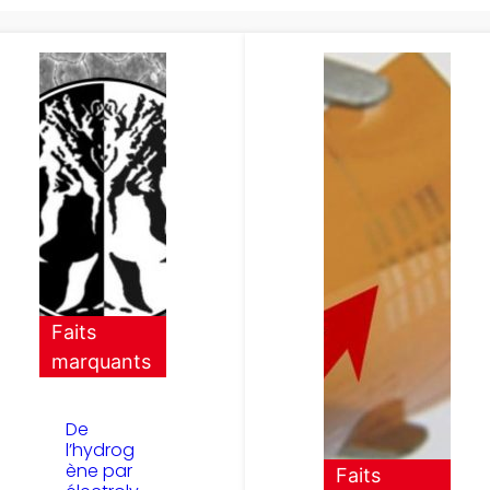
Faits
marquants
De
l’hydrog
ène par
Faits