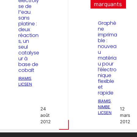
électroly
marquants
se de
l’’eau
sans
Graphè
platine :
ne
deux
imprima
réaction
ble :
s, un
nouvea
seul
u
catalyse
matéria
ur à
u pour
base de
l’électro
cobalt
nique
IRAMIS
, 
flexible
LICSEN
et
rapide
IRAMIS
, 
NIMBE
, 
24
12
LICSEN
août
mars
2012
2012