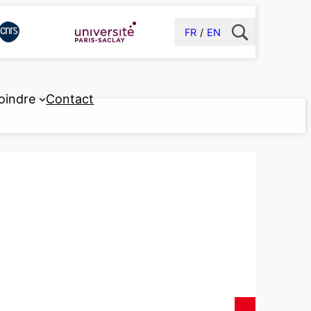
FR
EN
oindre
Contact