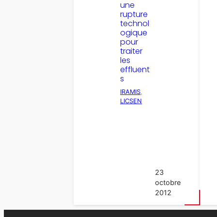
une
rupture
technol
ogique
pour
traiter
les
effluent
s
IRAMIS
, 
LICSEN
23
octobre
2012