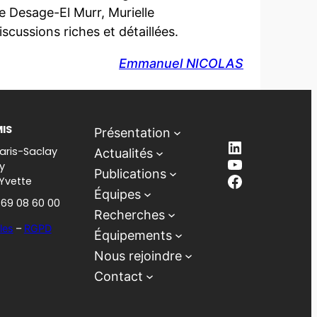
e Desage-El Murr, Murielle
scussions riches et détaillées.
Emmanuel NICOLAS
MIS
Présentation
LinkedIn
aris-Saclay
Actualités
YouTube
y
Publications
Facebook
-Yvette
Équipes
1 69 08 60 00
Recherches
les
–
RGPD
Équipements
Nous rejoindre
Contact