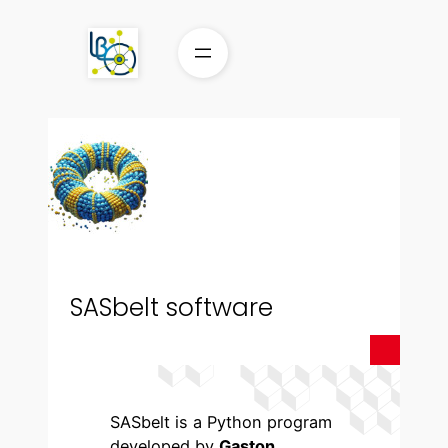
Aller
au
contenu
SASbelt software
SASbelt is a Python program
developed by
Gaston