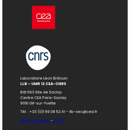
Laboratoire Léon Brillouin
LLB – UMR 12 CEA-CNRS
Bât 563 Site de Saclay
Centre CEA Paris-Saclay
91191 Gif-sur-Yvette
Tél. : +33 (0)1 69 08 52 41 – llb-sec@cea.fr
Mentions légales
–
RGPD