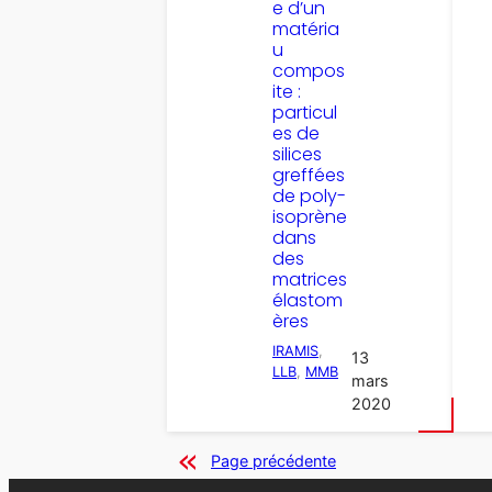
e d’un
matéria
u
compos
ite :
particul
es de
silices
greffées
de poly-
isoprène
dans
des
matrices
élastom
ères
IRAMIS
, 
13
LLB
, 
MMB
mars
2020
Page précédente