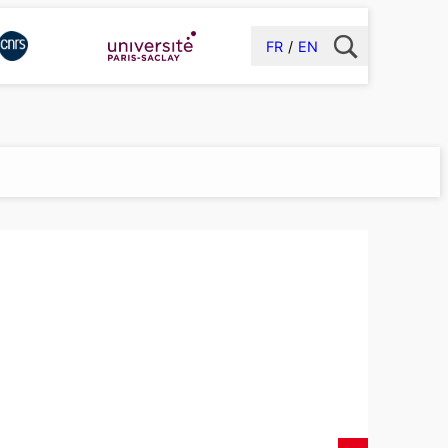
FR
EN