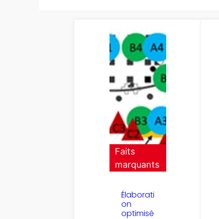
Faits
marquants
Élaborati
on
optimisé