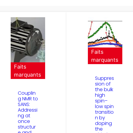
Faits
marquants
Faits
marquants
Suppres
sion of
the bulk
Couplin
high
g NMR to
spin–
SANS:
low spin
Addressi
transitio
ng at
n by
once
doping
structur
the
e and