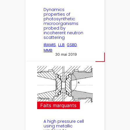
Dynamics
properties of
photosynthetic
microorganisms
probed by
incoherent neutron
scattering
IRAMIS
, 
LLB
, 
GSBD
, 
MMB
30 mai 2019
Faits marquants
A high pressure cell
using metallic