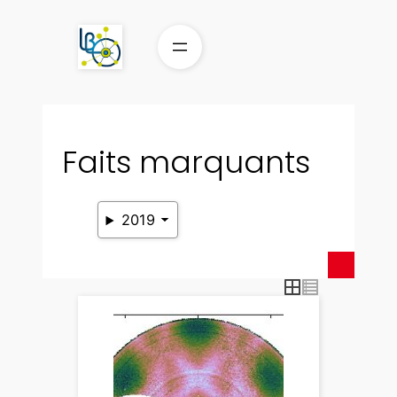
Aller
au
contenu
Faits marquants
2019