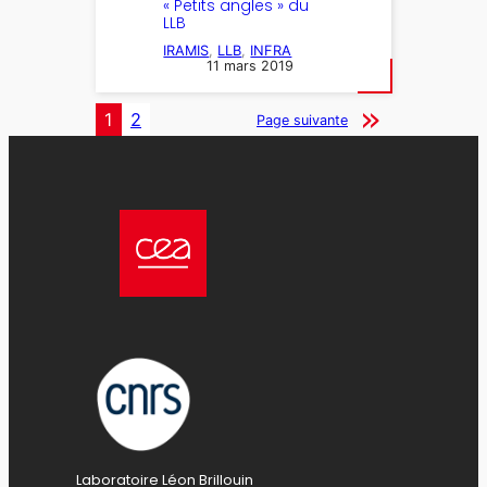
« Petits angles » du
LLB
IRAMIS
, 
LLB
, 
INFRA
11 mars 2019
1
2
Page suivante
Laboratoire Léon Brillouin