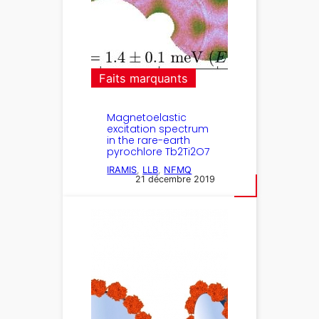
Faits marquants
Magnetoelastic
excitation spectrum
in the rare-earth
pyrochlore Tb2Ti2O7
IRAMIS
, 
LLB
, 
NFMQ
21 décembre 2019