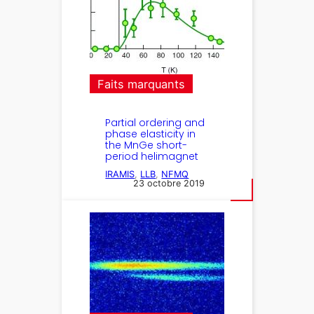
Faits marquants
Partial ordering and
phase elasticity in
the MnGe short-
period helimagnet
IRAMIS
, 
LLB
, 
NFMQ
23 octobre 2019