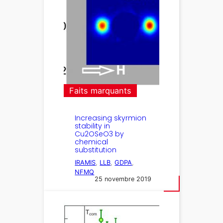
Faits marquants
Increasing skyrmion
stability in
Cu2OSeO3 by
chemical
substitution
IRAMIS
, 
LLB
, 
GDPA
, 
NFMQ
25 novembre 2019