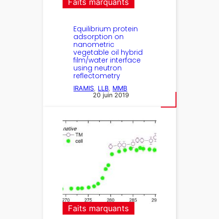
Faits marquants
Equilibrium protein
adsorption on
nanometric
vegetable oil hybrid
film/water interface
using neutron
reflectometry
IRAMIS
, 
LLB
, 
MMB
20 juin 2019
Faits marquants