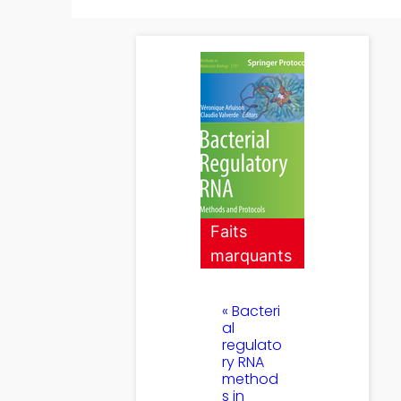
Faits
marquants
« Bacteri
al
regulato
ry RNA
method
s in