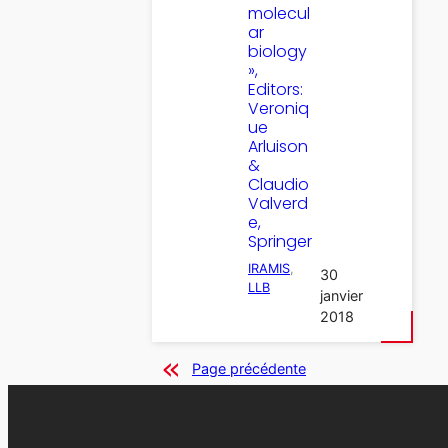
molecul
ar
biology
»,
Editors:
Veroniq
ue
Arluison
&
Claudio
Valverd
e,
Springer
IRAMIS
, 
30
LLB
janvier
2018
Page précédente