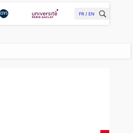
FR
EN