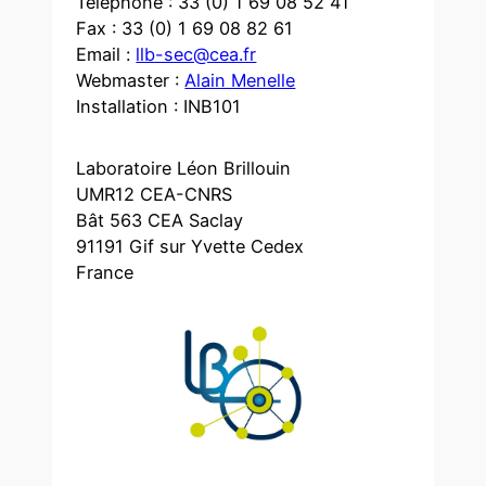
Téléphone : 33 (0) 1 69 08 52 41
Fax : 33 (0) 1 69 08 82 61
Email :
llb-sec@cea.fr
Webmaster :
Alain Menelle
Installation : INB101
Laboratoire Léon Brillouin
UMR12 CEA-CNRS
Bât 563 CEA Saclay
91191 Gif sur Yvette Cedex
France