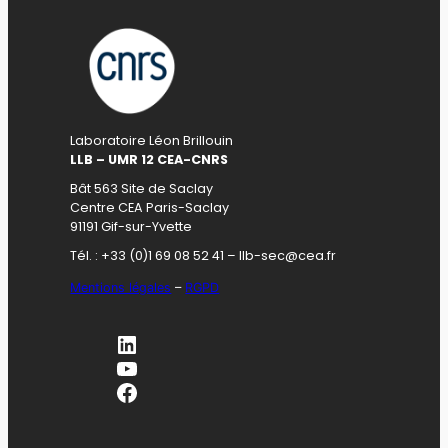
Laboratoire Léon Brillouin
LLB – UMR 12 CEA-CNRS
Bât 563 Site de Saclay
Centre CEA Paris-Saclay
91191 Gif-sur-Yvette
Tél. : +33 (0)1 69 08 52 41 – llb-sec@cea.fr
Mentions légales
–
RGPD
LinkedIn
YouTube
Facebook