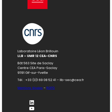
Laboratoire Léon Brillouin
LLB – UMR 12 CEA-CNRS
Bât 563 Site de Saclay
Centre CEA Paris-Saclay
91191 Gif-sur-Yvette
Tél. : +33 (0)1 69 08 52 41 – llb-sec@cea.fr
Mentions légales
–
RGPD
LinkedIn
YouTube