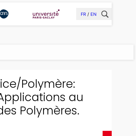
FR
EN
lice/Polymère:
Applications au
es Polymères.