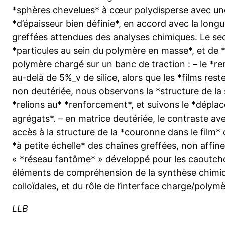
*sphères chevelues* à cœur polydisperse avec u
*d’épaisseur bien définie*, en accord avec la longu
greffées attendues des analyses chimiques. Le sec
*particules au sein du polymère en masse*, et de 
polymère chargé sur un banc de traction : – le *
au-delà de 5%_v de silice, alors que les *films res
non deutériée, nous observons la *structure de la
*relions au* *renforcement*, et suivons le *dépla
agrégats*. – en matrice deutériée, le contraste av
accès à la structure de la *couronne dans le film
*à petite échelle* des chaînes greffées, non affine
« *réseau fantôme* » développé pour les caoutch
éléments de compréhension de la synthèse chimiq
colloïdales, et du rôle de l’interface charge/poly
LLB