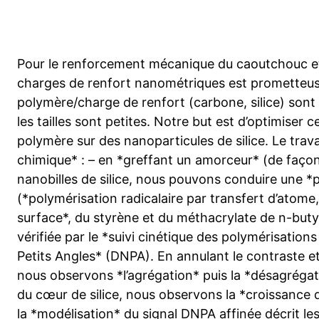
Pour le renforcement mécanique du caoutchouc et d
charges de renfort nanométriques est prometteuse ;
polymère/charge de renfort (carbone, silice) sont
les tailles sont petites. Notre but est d’optimiser c
polymère sur des nanoparticules de silice. Le trav
chimique* : – en *greffant un amorceur* (de faço
nanobilles de silice, nous pouvons conduire une *
(*polymérisation radicalaire par transfert d’atome,
surface*, du styrène et du méthacrylate de n-butyle.
vérifiée par le *suivi cinétique des polymérisation
Petits Angles* (DNPA). En annulant le contraste e
nous observons *l’agrégation* puis la *désagrégatio
du cœur de silice, nous observons la *croissance 
la *modélisation* du signal DNPA affinée décrit le