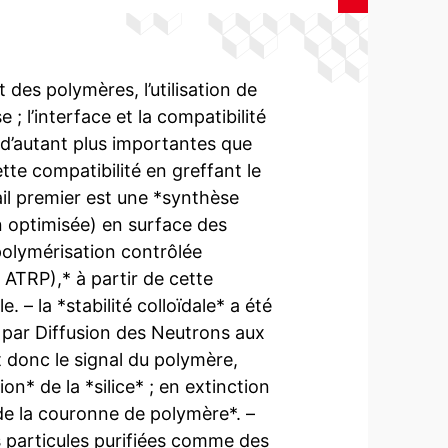
es polymères, l’utilisation de
 l’interface et la compatibilité
 d’autant plus importantes que
ette compatibilité en greffant le
ail premier est une *synthèse
n optimisée) en surface des
polymérisation contrôlée
 ATRP),* à partir de cette
 – la *stabilité colloïdale* a été
s par Diffusion des Neutrons aux
t donc le signal du polymère,
n* de la *silice* ; en extinction
de la couronne de polymère*. –
s particules purifiées comme des