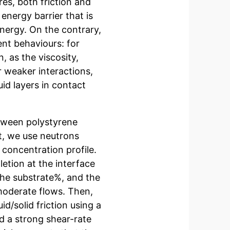
res, both friction and
energy barrier that is
 energy. On the contrary,
ent behaviours: for
n, as the viscosity,
r weaker interactions,
quid layers in contact
etween polystyrene
st, we use neutrons
 concentration profile.
letion at the interface
the substrate%, and the
 moderate flows. Then,
/solid friction using a
d a strong shear-rate