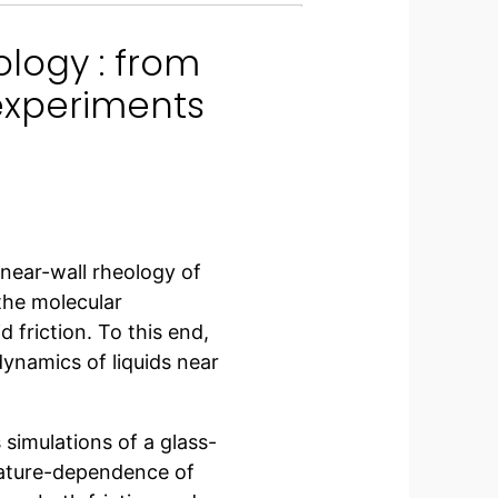
ology : from
experiments
 near-wall rheology of
 the molecular
 friction. To this end,
ynamics of liquids near
 simulations of a glass-
rature-dependence of