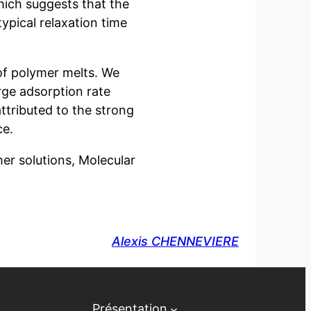
hich suggests that the
 typical relaxation time
 of polymer melts. We
rge adsorption rate
ttributed to the strong
ce.
mer solutions, Molecular
Alexis CHENNEVIERE
Présentation