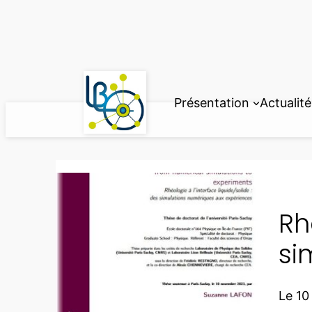
Aller
au
contenu
Présentation
Actualité
Rh
si
Le 1