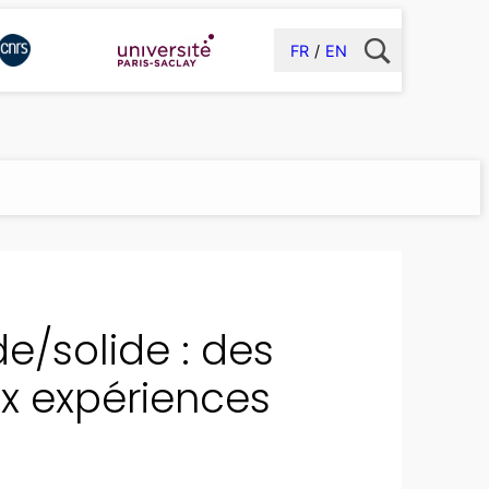
FR
EN
de/solide : des
x expériences