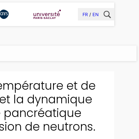
FR
EN
température et de
e et la dynamique
ne pancréatique
sion de neutrons.