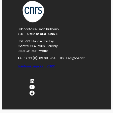
Laboratoire Léon Brillouin
LLB – UMR 12 CEA-CNRS
Bât 563 Site de Saclay
Centre CEA Paris-Saclay
91191 Gif-sur-Yvette
Tél. : +33 (0)1 69 08 52 41 – llb-sec@cea.fr
Mentions légales
–
RGPD
LinkedIn
YouTube
Facebook