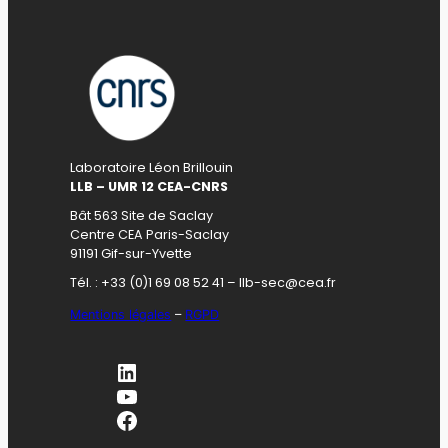
Laboratoire Léon Brillouin
LLB – UMR 12 CEA-CNRS
Bât 563 Site de Saclay
Centre CEA Paris-Saclay
91191 Gif-sur-Yvette
Tél. : +33 (0)1 69 08 52 41 – llb-sec@cea.fr
Mentions légales
–
RGPD
LinkedIn
YouTube
Facebook