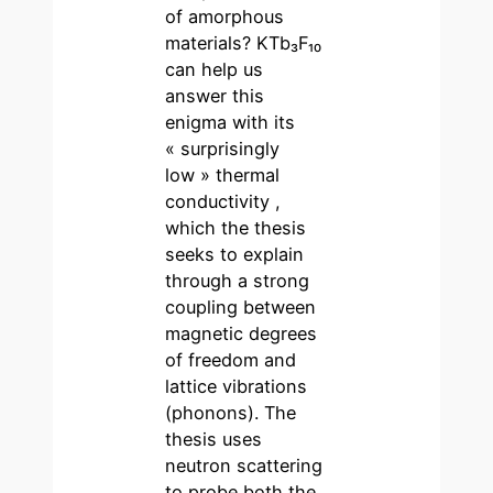
of amorphous
materials? KTb₃F₁₀
can help us
answer this
enigma with its
« surprisingly
low » thermal
conductivity ,
which the thesis
seeks to explain
through a strong
coupling between
magnetic degrees
of freedom and
lattice vibrations
(phonons). The
thesis uses
neutron scattering
to probe both the