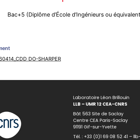
Bac+5 (Diplôme d’École d’Ingénieurs ou équivalen
ment
60414_CDD DO-SHARPER
Laboratoire Léon Brillouin
LLB – UMR 12 CEA-CNRS
Bât 563 Site de Saclay
Centre CEA Paris-Saclay
91191 Gif-sur-Yvette
Tél. : +33 (0)1 69 08 52 41 – l