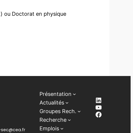
t) ou Doctorat en physique
Présentation
LinkedIn
Actualités
YouTube
Groupes Rech.
Facebook
Recherche
Emplois
lb-sec@cea.fr