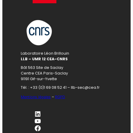
Laboratoire Léon Brillouin
LLB – UMR 12 CEA-CNRS
Bât 563 Site de Saclay
Centre CEA Paris-Saclay
91191 Gif-sur-Yvette
Tél. : +33 (0)1 69 08 52 41 – llb-sec@cea.fr
Mentions légales
–
RGPD
LinkedIn
YouTube
Facebook