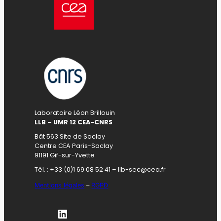
Laboratoire Léon Brillouin
LLB – UMR 12 CEA-CNRS
Bât 563 Site de Saclay
Centre CEA Paris-Saclay
91191 Gif-sur-Yvette
Tél. : +33 (0)1 69 08 52 41 – llb-sec@cea.fr
Mentions légales
–
RGPD
LinkedIn