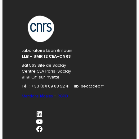
Laboratoire Léon Brillouin
LLB – UMR 12 CEA-CNRS
Bât 563 Site de Saclay
Centre CEA Paris-Saclay
91191 Gif-sur-Yvette
Tél. : +33 (0)1 69 08 52 41 – llb-sec@cea.fr
Mentions légales
–
RGPD
LinkedIn
YouTube
Facebook