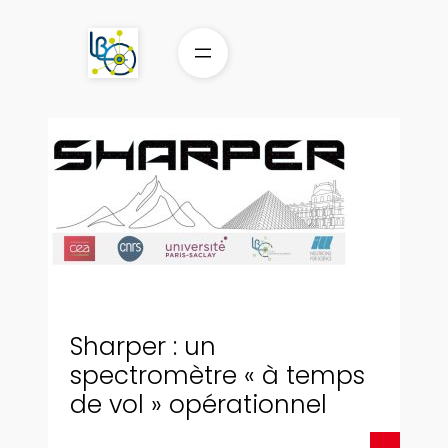
Aller
au
contenu
Sharper : un
spectromètre « à temps
de vol » opérationnel