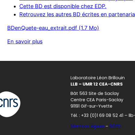
Cette BD est disponible chez EDP.
Retrouvez les autres BD écrites en partenariat
BDenQuete-eau_extrait.pdf (1.7 Mo)
En savoir plus
Laboratoire Léon Brillouin
LLB – UMR 12 CEA-CNRS
Bât 563 Site de Saclay
Centre CEA Paris-Saclay
91191 Gif-sur-Yvette
Tél. : +33 (0)1 69 08 52 41 – l
Mentions légales
–
RGPD