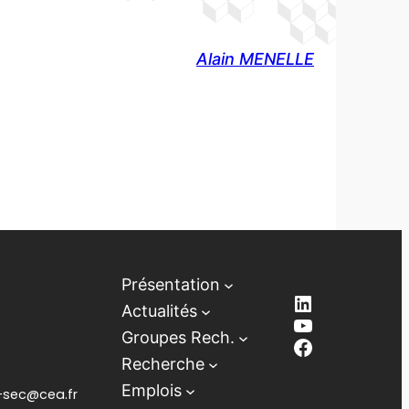
Alain MENELLE
Présentation
LinkedIn
Actualités
YouTube
Groupes Rech.
Facebook
Recherche
Emplois
lb-sec@cea.fr