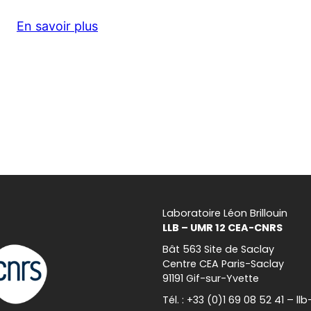
En savoir plus
Laboratoire Léon Brillouin
LLB – UMR 12 CEA-CNRS
Bât 563 Site de Saclay
Centre CEA Paris-Saclay
91191 Gif-sur-Yvette
Tél. : +33 (0)1 69 08 52 41 – l