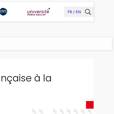
FR
EN
ançaise à la