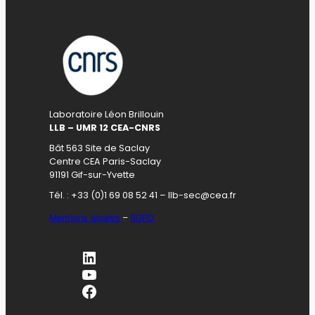
Laboratoire Léon Brillouin
LLB – UMR 12 CEA-CNRS
Bât 563 Site de Saclay
Centre CEA Paris-Saclay
91191 Gif-sur-Yvette
Tél. : +33 (0)1 69 08 52 41 – llb-sec@cea.fr
Mentions légales
–
RGPD
LinkedIn
YouTube
Facebook