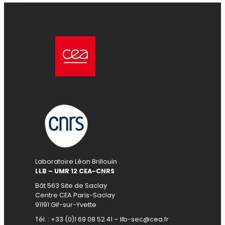
Laboratoire Léon Brillouin
LLB – UMR 12 CEA-CNRS
Bât 563 Site de Saclay
Centre CEA Paris-Saclay
91191 Gif-sur-Yvette
Tél. : +33 (0)1 69 08 52 41 – llb-sec@cea.fr