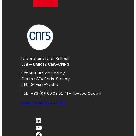
Laboratoire Léon Brillouin
LLB – UMR 12 CEA-CNRS
Bât 563 Site de Saclay
Centre CEA Paris-Saclay
91191 Gif-sur-Yvette
Tél. : +33 (0)1 69 08 52 41 – llb-sec@cea.fr
Mentions légales
–
RGPD
LinkedIn
YouTube
Facebook